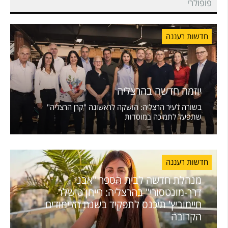
פופולרי
חדשות רעננה
יוזמה חדשה בהרצליה
בשורה לעיר הרצליה: הושקה לראשונה "קרן הרצליה"
שתפעל לתמיכה במוסדות
חדשות רעננה
מנהלת חדשה לבית הספר "אבני
דרך-מונטסורי" בהרצליה: רייחן טישלר
חיימוביץ' תיכנס לתפקיד בשנת הלימודים
הקרובה