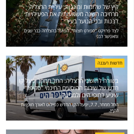
קיץ של שלוֹמוּת ומוגנות: עיריית הרצליה
מרחיבה השנה משמעותית את הפעילויות
לבנות ובני הנוער בעיר
לצד פרויקט "ספורט חצות", הפועל בהצלחה כבר שנים
ומאפשר לבני
חדשות רעננה
בשורה לתושבי הרצליה: החל ממחר יפעל קו
חדש של שירות ההיסעים החינמי "סקיפר"
שיגיע לחופי הים ולמרינה
החל ממחר, 7.7, יפעל הקו החדש כפיילוט לאורך חופשת
הקיץ,