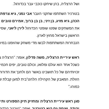
ושל הרצליה, בהן שיחקו כוכבי עבר בכדורגל.
בטורניר השתתפו שחקני העבר
אבי נמני, גיא צרפתי
הכהן, גיא מזיג, בן זיני, בן בן ברוך, אמירם טובים
ו
את המשחקים שפטו שופטי הכדורגל
לירן ליאני
, שסי
הראשון בישראל מחוץ לארון.
הנבחרות המשתתפות לבשו מדי משחק שהוזמנו במיוח
ראש עיריית הרצליה, משה פדלון
, אומר: "הרצליה 
כשכל אחד הוא עולם ומלואו, וכולם טובים, יפים חכמי
זכויותיהם של כל תושבינו באשר הם ולחנך את הדורות
הזולת. המאבק של הקהילה הלהט"בית למען קבלת שוויו
כמוהו."
סגן ראש עיריית הרצליה ומחזיק תיק הספורט ותיק
יהודה, שיחק גם הוא בטורניר
, ואמר: "טורניר הכדו