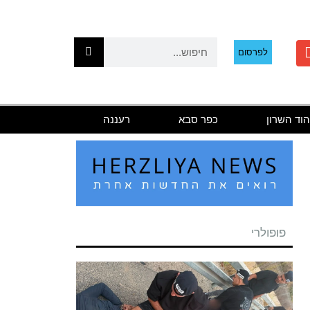
לפרסום
הוד השרון
כפר סבא
רעננה
פופולרי