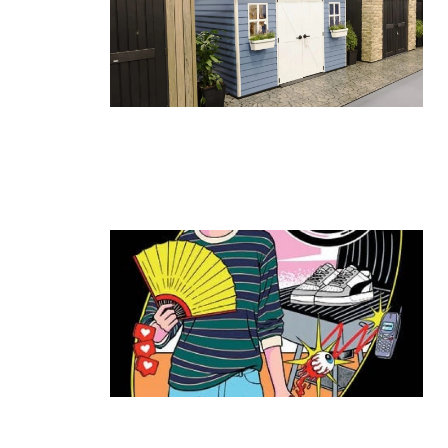
גאווה ישראלית בתערוכת החוץ
הגדולה בעולם: כתר הציגה את הביתן
הגדול ביותר
קרא עוד ←
ה־T:MARKET חוזר להרצליה: יריד
האופנה והסטייל שכולם חיכו לו מגיע