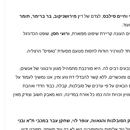
 וחיים סילבס
, לצדם של ד
ין מירושניקוב, בר ברימר, תומר
עוד.
ים העונה קריירת שיפוט מפוארת,
ורועי חסן
, שופט הכדורגל
ד לטורניר הודות לחסות מטעם מסעדת "נאפיס" הרצליה.
צבעים רבים לה. היא מורכבת מתמהיל מגוון ורבגוני של אנשים,
ם ומוכשרים, ללא קשר להבדלי דת גזע ומין. אנו נמשיך לעמוד על
 הבאים על פי ערכים של סובלנות, קבלה, כבוד הדדי ואהבת
ן זכויות זהה כמו כל אזרח במדינה, הוא מאבק חשוב וצודק מאין
 הסובלנות והגאווה, עופר לוי, שחקן עבר במכבי ת"א ובני
רגל נגד אלימות והומופוביה הוא לא רק עוד משחק. ספורט ידוע