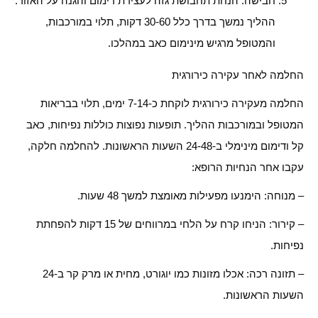
חבישה: הנחת תחבושת גזה לעצירת דימום והגנה על האזור.
ההליך נמשך בדרך כלל 30-60 דקות, תלוי במורכבות,
והמטופל מרגיש מינימום כאב במהלכו.
החלמה לאחר עקירה כירורגית
החלמה מעקירה כירורגית לוקחת כ-7-14 ימים, תלוי בבריאות
המטופל ובמורכבות ההליך. תופעות נפוצות כוללות נפיחות, כאב
קל ודימום מינימלי ב-24-48 השעות הראשונות. להחלמה חלקה,
עקבו אחר הנחיות הרופא:
– מנוחה: הימנעו מפעילות מאומצת למשך 48 שעות.
– קירור: הניחו קרח על הלחי במרווחים של 15 דקות להפחתת
נפיחות.
– תזונה רכה: אכלו מזונות כמו יוגורט, מחית או מרק קר ב-24
השעות הראשונות.