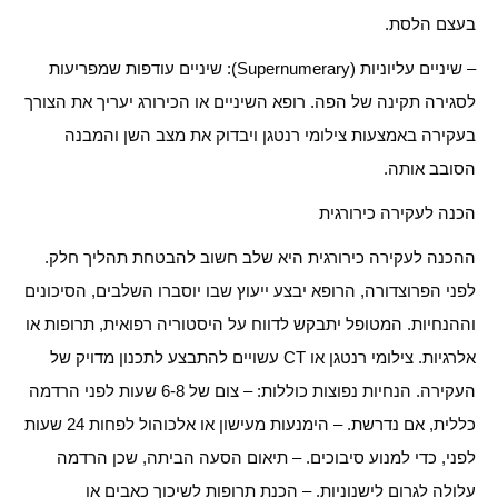
בעצם הלסת.
– שיניים עליוניות (Supernumerary): שיניים עודפות שמפריעות
לסגירה תקינה של הפה. רופא השיניים או הכירורג יעריך את הצורך
בעקירה באמצעות צילומי רנטגן ויבדוק את מצב השן והמבנה
הסובב אותה.
הכנה לעקירה כירורגית
ההכנה לעקירה כירורגית היא שלב חשוב להבטחת תהליך חלק.
לפני הפרוצדורה, הרופא יבצע ייעוץ שבו יוסברו השלבים, הסיכונים
וההנחיות. המטופל יתבקש לדווח על היסטוריה רפואית, תרופות או
אלרגיות. צילומי רנטגן או CT עשויים להתבצע לתכנון מדויק של
העקירה. הנחיות נפוצות כוללות: – צום של 6-8 שעות לפני הרדמה
כללית, אם נדרשת. – הימנעות מעישון או אלכוהול לפחות 24 שעות
לפני, כדי למנוע סיבוכים. – תיאום הסעה הביתה, שכן הרדמה
עלולה לגרום לישנוניות. – הכנת תרופות לשיכוך כאבים או