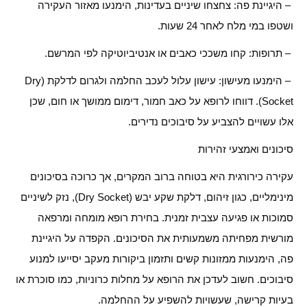
– היגיינת פה: צחצחו שיניים בעדינות, הימנעו מאזור העקירה
ושטפו במי מלח לאחר 24 שעות.
– תרופות: קחו משככי כאבים או אנטיביוטיקה לפי המרשם.
– הימנעו מעישון: עישון עלול לעכב החלמה ולגרום לדלקת (Dry
Socket). דווחו לרופא על כאב חמור, דימום ממושך או חום, שכן
אלו עשויים להצביע על סיבוכים נדירים.
סיכונים ואמצעי זהירות
עקירה כירורגית היא בטוחה ברוב המקרים, אך כרוכה בסיכונים
מינימליים, כגון זיהום, דלקת שקע יבש (Dry Socket), נזק לשיניים
סמוכות או פגיעה עצבית זמנית. בחירת רופא מומחה ומרפאה
מורשית מפחיתה משמעותית את הסיכונים. הקפדה על היגיינת
פה, הימנעות ממזונות קשים ותזמון ביקורות מעקב יסייעו למנוע
סיבוכים. חשוב לעדכן את הרופא על מחלות כרוניות, כמו סוכרת או
בעיות קרישה, שעשויות להשפיע על ההחלמה.