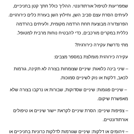
שמפריעות לטיפול אורתודונטי. ההליך כולל חתך קטן בחניכיים,
לעיתים הסרת עצם סביב השן, וחילוץ השן בעזרת כלים כירורגיים.
הפרוצדורה מבוצעת תחת הרדמה מקומית, ולעיתים בהרדמה
כללית במקרים מורכבים, כדי להבטיח נוחות מרבית למטופל.
מתי נדרשת עקירה כירורגית?
עקירה כירורגית מומלצת במספר מצבים:
– שיני בינה כלואות: שיניים שצומחות בצורה לא תקינה, גורמות
לכאב, דלקות או נזק לשיניים סמוכות.
– שיניים פגומות: שיניים שסדוקות, שבורות או נרקבו בצורה שלא
מאפשרת שיקום.
– צפיפות שיניים: הסרת שיניים לקראת יישור שיניים או טיפולים
אורתודונטיים.
– זיהומים או דלקות: שיניים שגורמות לדלקות כרוניות בחניכיים או