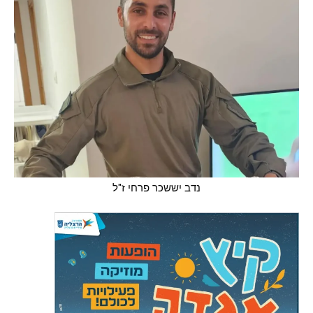
נדב יששכר פרחי ז"ל