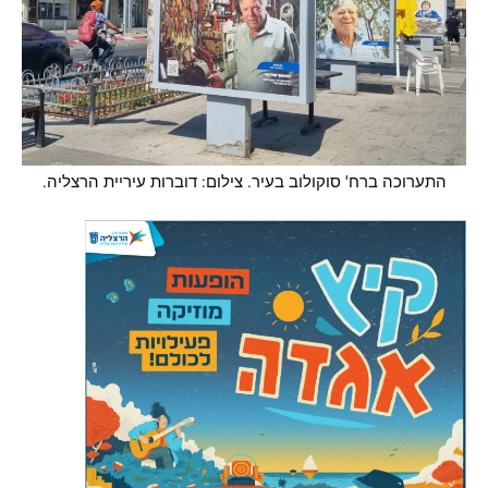
התערוכה ברח' סוקולוב בעיר. צילום: דוברות עיריית הרצליה.