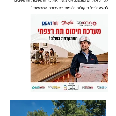
לסייע ולתרום מזמנם. אני מזמין את כל התושבות והתושבים
להגיע לרח' סוקולוב ולצפות בתערוכה המרגשת."