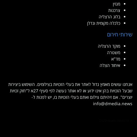
מגזין
צרכנות
בלוג הרצליה
כלכלה מקומית ונדלן
שירותי חירום
מוקד הרצליה
משטרה
מד"א
איחוד הצלה
אנחנו עושים מאמץ גדול לאתר את בעלי הזכויות בצילומים. השימוש ביצירות
שבעל הזכויות בהן אינו ידוע או לא אותר נעשה לפי סעיף 27א ל"חוק זכויות
יוצרים". אם זיהיתם צילום ואתם בעלי הזכויות בו, יש לפנות ל-
info@dmedia.news
© כל הזכויות שמורות 2020