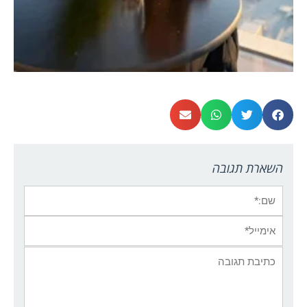
השארת תגובה
שם:*
אימייל*
אתר:
תגובה