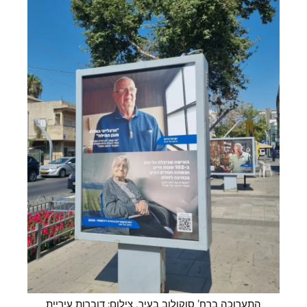
התערוכה ברח' סוקולוב בעיר. צילום: דוברות עיריית