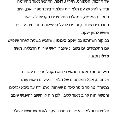
שר תרבות והספורט,
חילי טרופר
, התרגש מאוד מהיוזמה
וביקש להיפגש עם תלמידות ותלמיד בית הספר. ואכן, היום
התקיים המפגש, במהלכו התלמידים הקריאו לשר את
המכתבים שכתבו, וסיפרו לו על הפעילות החברתית-ערכית
שעשו למען יעקב.
בביקור השתתפו גם
יעקב ביננסון
, שהגיע בשנית לאחר שנפגש
עם התלמידים גם בשבוע שעבר, ראש עיריית הרצליה,
משה
פדלון
וסגניו.
חילי טרופר
אמר במפגש כי הוא מקבל מדי יום עשרות
מכתבים, אבל המכתבים של תלמידי גליל ים ריגשו אותו
במיוחד. טריפר סיפר לילדים שאחותו מתניידת על כיסא גלגלים
והנושא הזה קרוב מאוד לליבו. לכן היה לו חשוב להיפגש עימם.
תלמידות ותלמידי גליל ים בחרו ביעקב לאחר שנחשפו לעולם